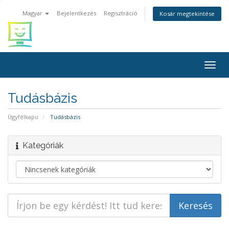
Magyar
Bejelentkezés
Regisztráció
Kosár megtekintése
Togg
navig
Tudásbázis
Ügyfélkapu
Tudásbázis
Kategóriák