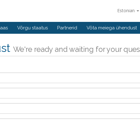
Estonian
baas
Võrgu staatus
Partnerid
Võta meiega ühendust
ust
We're ready and waiting for your ques