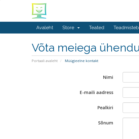
Avaleht
Store
Teated
Teadmiste
Võta meiega ühend
Portaali avaleht
Müügieelne kontakt
Nimi
E-maili aadress
Pealkiri
Sõnum