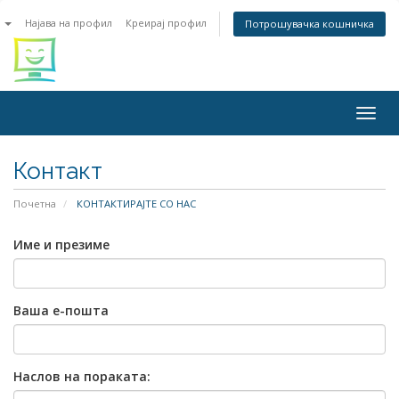
n
Најава на профил
Креирај профил
Потрошувачка кошничка
Togg
navig
Контакт
Почетна
КОНТАКТИРАЈТЕ СО НАС
Име и презиме
Ваша е-пошта
Наслов на пораката: