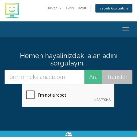
Türkçe
Giriş
Kayıt
Sepeti Görüntüle
Togg
navig
Hemen hayalinizdeki alan adını
sorgulayın...